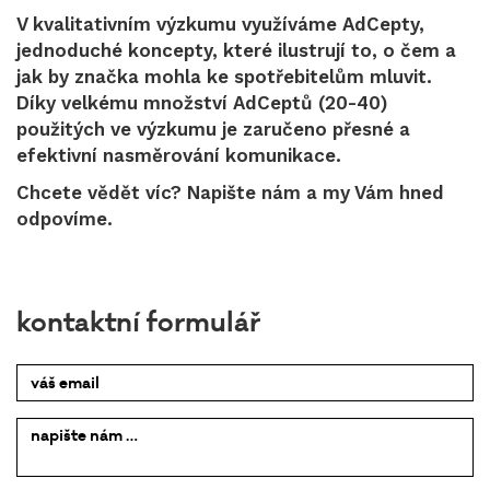
V kvalitativním výzkumu využíváme AdCepty,
jednoduché koncepty, které ilustrují to, o čem a
jak by značka mohla ke spotřebitelům mluvit.
Díky velkému množství AdCeptů (20-40)
použitých ve výzkumu je zaručeno přesné a
efektivní nasměrování komunikace.
Chcete vědět víc? Napište nám a my Vám hned
odpovíme.
kontaktní formulář
váš email
napište
nám …